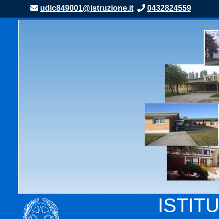
udic849001@istruzione.it
0432824559
Home
Docenti
Area
riservata
Genitori
Personale
ATA
Segreteria
–
URP
ISTIT
Albo
pretorio