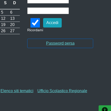
S
D
5
6
12
13
19
20
Ricordami
26
27
Password persa
Elenco siti tematici
Ufficio Scolastico Regionale