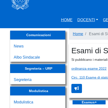
on
line
RSU
HOME
DOCENTI
GE
Home
Esami di St
Comunicazioni
News
Esami di S
Albo Sindacale
Si pubblicano i material
Segreteria – URP
ordinanza esame 2022
Circ. 110 Esame di stat
Segreteria
Modulistica
Modulistica
Esamus+