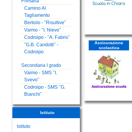
Primaria
Camino Al
Tagliamento
Bertiolo - "Risultive"
Varmo - "I. Nievo"
Codroipo - "A. Fabris"
Assicurazione
"G.B. Candotti" -
scolastica
Codroipo
Secondaria I grado
Varmo - SMS "I.
Svevo"
Codroipo - SMS "G.
Bianchi"
Istituto
Istituto