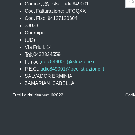
Codice
IPA
: istsc_udic849001
Cod.
Fatturazione: UFCQXX
Cod. Fisc.:
94127120304
33033
Codroipo
(UD)
Via Friuli, 14
Tel:
0432824559
E-mail:
udic849001@istruzione.it
P.E.C.:
udic849001@pec.istruzione.it
SALVADOR ERMINIA
ZAMARIAN ISABELLA
Tutti i diritti riservati ©2022
Codi